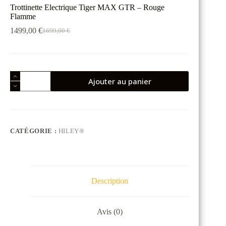
Trottinette Electrique Tiger MAX GTR – Rouge
Flamme
1499,00
€
1699,00
€
Le
Le
prix
prix
initial
actuel
était :
est :
1699,00 €.
1499,00 €.
quantité
Ajouter au panier
de
Trottinette
Electrique
Tiger
MAX
GTR
CATÉGORIE :
HILEY®
-
Rouge
Flamme
Description
Avis (0)