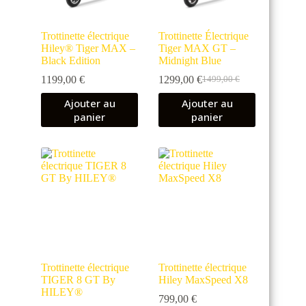
Trottinette électrique
Trottinette Électrique
Hiley® Tiger MAX –
Tiger MAX GT –
Black Edition
Midnight Blue
1199,00
€
1299,00
€
1499,00
€
Le
Le
prix
prix
Ajouter au
Ajouter au
initial
actuel
panier
panier
était :
est :
1499,00 €.
1299,00 €.
Trottinette électrique
Trottinette électrique
TIGER 8 GT By
Hiley MaxSpeed X8
HILEY®
799,00
€